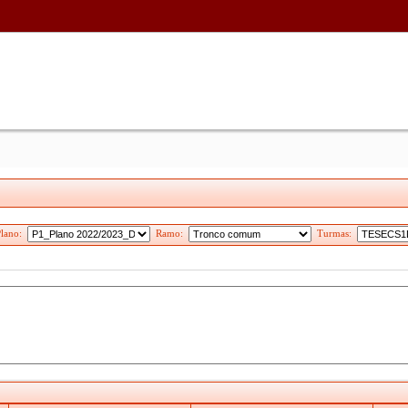
Plano:
Ramo:
Turmas: