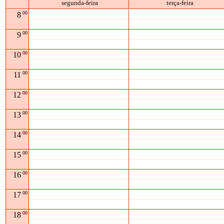
segunda-feira
terça-feira
00
8
00
9
00
10
00
11
00
12
00
13
00
14
00
15
00
16
00
17
00
18